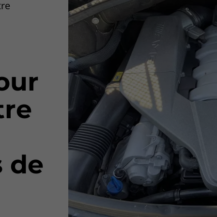
tre
our
tre
s de