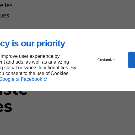
e les
ues.
dans le
cy is our priority
 improve user experience by
Customize
nt and ads, as well as analyzing
ng social networks functionalities. By
you consent to the use of Cookies
Google
Facebook
.
iste
ès