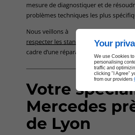
mesure de diagnostiquer et de résoudr
problèmes techniques les plus spécifiq
Nous veillons à
respecter les standards les plus élevés
Your priva
cadre d’une réparation Mercedes.
We use Cookies to
personalising conte
traffic and optimizi
clicking "I Agree" 
from our providers
Votre spécial
Mercedes pr
de Lyon