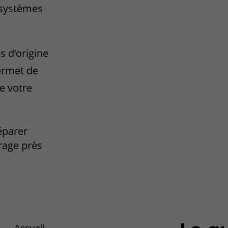
 systèmes
s d’origine
ermet de
de votre
éparer
rage près
Accueil