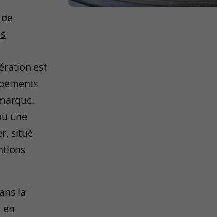
 de
es
ération est
uipements
 marque.
ou une
r, situé
ntions
ans la
 en