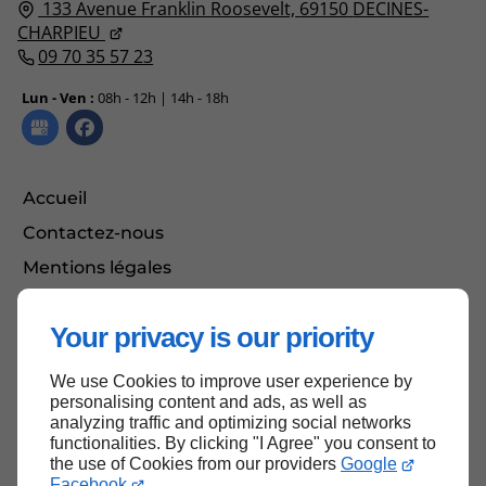
133 Avenue Franklin Roosevelt,
69150
DECINES-
CHARPIEU
09 70 35 57 23
Lun - Ven :
08h - 12h | 14h - 18h
Accueil
Contactez-nous
Mentions légales
Plan du site
Your privacy is our priority
We use Cookies to improve user experience by
Haut de page
personalising content and ads, as well as
analyzing traffic and optimizing social networks
functionalities. By clicking "I Agree" you consent to
the use of Cookies from our providers
Google
Facebook
.